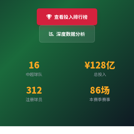
查看投入排行榜
深度数据分析
16
¥128亿
中超球队
总投入
312
86场
注册球员
本赛季赛事