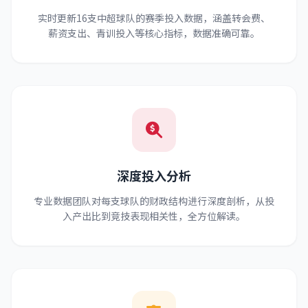
实时更新16支中超球队的赛季投入数据，涵盖转会费、
薪资支出、青训投入等核心指标，数据准确可靠。
深度投入分析
专业数据团队对每支球队的财政结构进行深度剖析，从投
入产出比到竞技表现相关性，全方位解读。