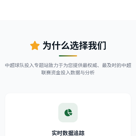
为什么选择我们
中超球队投入专题站致力于为您提供最权威、最及时的中超
联赛资金投入数据与分析
实时数据追踪