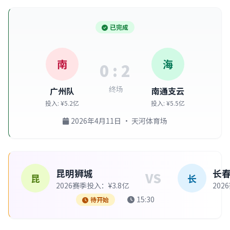
已完成
南
海
0 : 2
终场
广州队
南通支云
投入: ¥5.2亿
投入: ¥5.5亿
2026年4月11日 · 天河体育场
昆明狮城
长
VS
昆
长
2026赛季投入：¥3.8亿
202
15:30
待开始