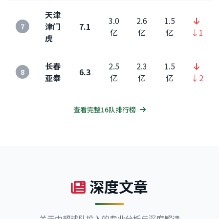
天津
3.0
2.6
1.5
津门
7.1
7
亿
亿
亿
↓1
虎
长春
2.5
2.3
1.5
6.3
8
亚泰
亿
亿
亿
↓2
查看完整16队排行榜
深度文章
关于中超球队投入的专业分析与深度解读