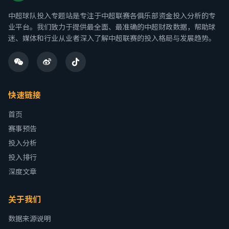
中超球队投入专题站是专注于中超联赛各俱乐部资金投入分析的专
业平台。我们致力于提供最全面、最准确的中超财政数据，帮助球
迷、媒体和行业从业者深入了解中超联赛的投入格局与发展趋势。
快速链接
首页
赛事预告
投入分析
投入排行
深度文章
关于我们
数据来源说明