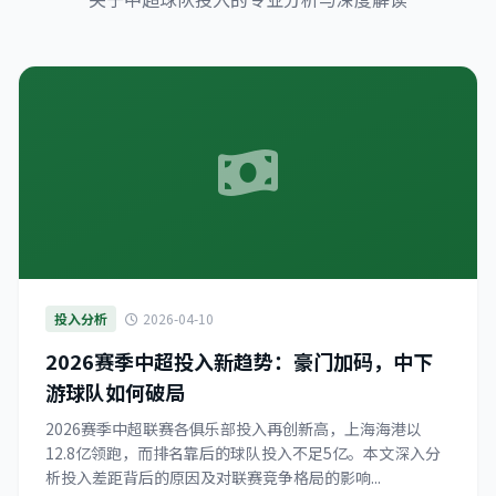
投入分析
2026-04-10
2026赛季中超投入新趋势：豪门加码，中下
游球队如何破局
2026赛季中超联赛各俱乐部投入再创新高，上海海港以
12.8亿领跑，而排名靠后的球队投入不足5亿。本文深入分
析投入差距背后的原因及对联赛竞争格局的影响...