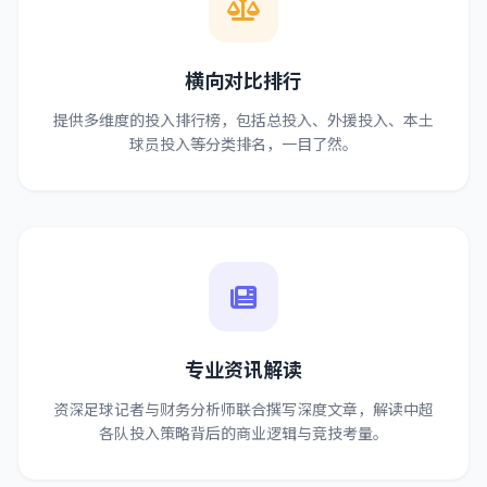
横向对比排行
提供多维度的投入排行榜，包括总投入、外援投入、本土
球员投入等分类排名，一目了然。
专业资讯解读
资深足球记者与财务分析师联合撰写深度文章，解读中超
各队投入策略背后的商业逻辑与竞技考量。