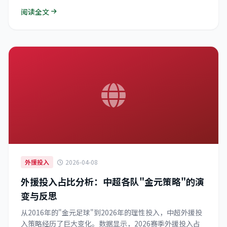
阅读全文
外援投入
2026-04-08
外援投入占比分析：中超各队"金元策略"的演
变与反思
从2016年的"金元足球"到2026年的理性投入，中超外援投
入策略经历了巨大变化。数据显示，2026赛季外援投入占