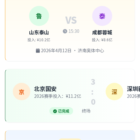
鲁
泰
VS
15:30
山东泰山
成都蓉城
投入: ¥10.2亿
投入: ¥8.6亿
2026年4月12日 · 济南奥体中心
3
北京国安
深圳
:
京
深
2026赛季投入：¥11.2亿
2026
0
终场
已完成