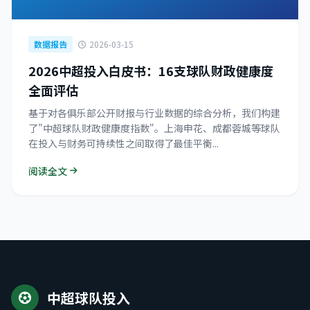
数据报告
2026-03-15
2026中超投入白皮书：16支球队财政健康度
全面评估
基于对各俱乐部公开财报与行业数据的综合分析，我们构建
了"中超球队财政健康度指数"。上海申花、成都蓉城等球队
在投入与财务可持续性之间取得了最佳平衡...
阅读全文
中超球队投入