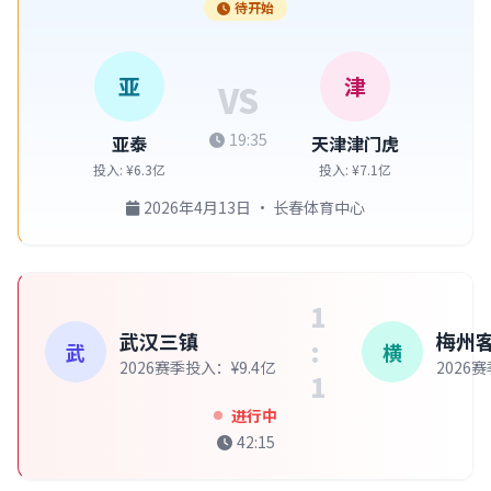
待开始
亚
津
VS
19:35
亚泰
天津津门虎
投入: ¥6.3亿
投入: ¥7.1亿
2026年4月13日 · 长春体育中心
1
武汉三镇
梅州
:
武
横
2026赛季投入：¥9.4亿
2026
1
进行中
42:15